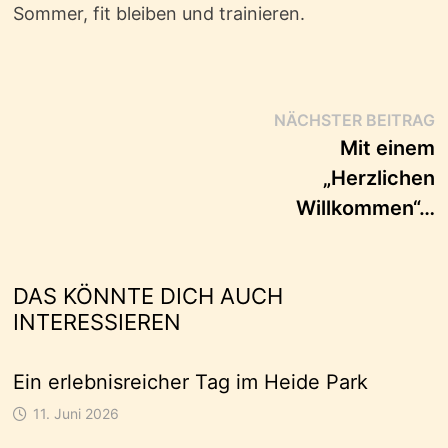
Sommer, fit bleiben und trainieren.
Beitragsnavigation
N
NÄCHSTER BEITRAG
B
Mit einem
„Herzlichen
Willkommen“…
DAS KÖNNTE DICH AUCH
INTERESSIEREN
Ein erlebnisreicher Tag im Heide Park
11. Juni 2026